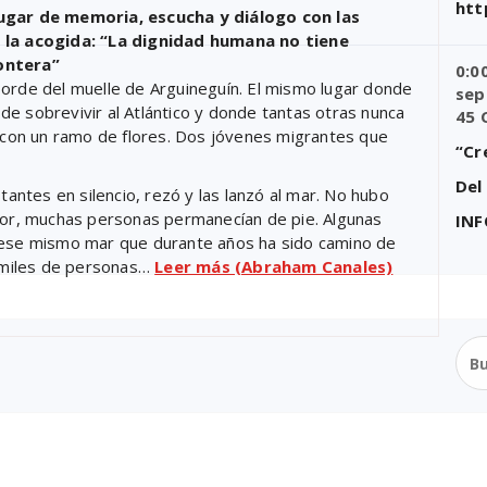
htt
lugar de memoria, escucha y diálogo con las
la acogida: “La dignidad humana no tiene
rontera”
0:0
borde del muelle de Arguineguín. El mismo lugar donde
sep
e sobrevivir al Atlántico y donde tantas otras nunca
45 
s con un ramo de flores. Dos jóvenes migrantes que
“Cr
Del
tantes en silencio, rezó y las lanzó al mar. No hubo
edor, muchas personas permanecían de pie. Algunas
IN
, ese mismo mar que durante años ha sido camino de
 miles de personas…
Leer más (Abraham Canales)
Bus