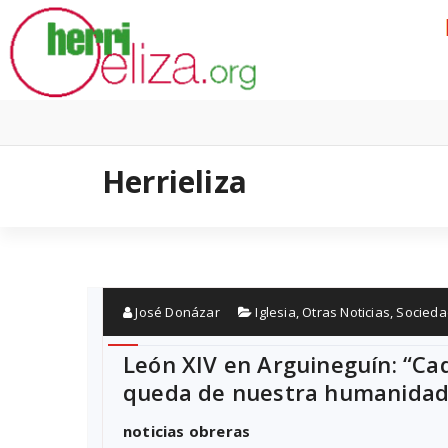
Skip
to
content
Herrieliza
José Donázar
Iglesia
,
Otras Noticias
,
Socieda
León XIV en Arguineguín: “Ca
queda de nuestra humanidad
noticias obreras