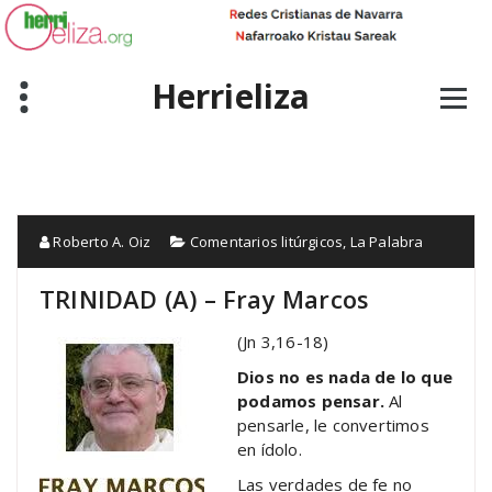
Skip
to
content
Herrieliza
Roberto A. Oiz
Comentarios litúrgicos
,
La Palabra
TRINIDAD (A) – Fray Marcos
(Jn 3,16-18)
Dios no es nada de lo que
podamos pensar.
Al
pensarle, le convertimos
en ídolo.
Las verdades de fe no