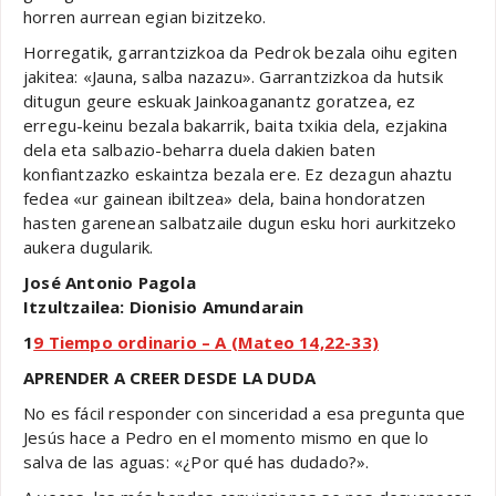
horren aurrean egian bizitzeko.
Horregatik, garrantzizkoa da Pedrok bezala oihu egiten
jakitea: «Jauna, salba nazazu». Garrantzizkoa da hutsik
ditugun geure eskuak Jainkoaganantz goratzea, ez
erregu-keinu bezala bakarrik, baita txikia dela, ezjakina
dela eta salbazio-beharra duela dakien baten
konfiantzazko eskaintza bezala ere. Ez dezagun ahaztu
fedea «ur gainean ibiltzea» dela, baina hondoratzen
hasten garenean salbatzaile dugun esku hori aurkitzeko
aukera dugularik.
José Antonio Pagola
Itzultzailea: Dionisio Amundarain
1
9 Tiempo ordinario – A (Mateo 14,22-33)
APRENDER A CREER DESDE LA DUDA
No es fácil responder con sinceridad a esa pregunta que
Jesús hace a Pedro en el momento mismo en que lo
salva de las aguas: «¿Por qué has dudado?».