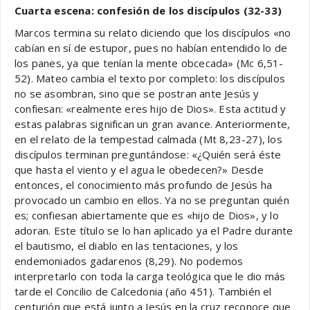
Cuarta escena: confesión de los discípulos (32-33)
Marcos termina su relato diciendo que los discípulos «no
cabían en sí de estupor, pues no habían entendido lo de
los panes, ya que tenían la mente obcecada» (Mc 6,51-
52). Mateo cambia el texto por completo: los discípulos
no se asombran, sino que se postran ante Jesús y
confiesan: «realmente eres hijo de Dios». Esta actitud y
estas palabras significan un gran avance. Anteriormente,
en el relato de la tempestad calmada (Mt 8,23-27), los
discípulos terminan preguntándose: «¿Quién será éste
que hasta el viento y el agua le obedecen?» Desde
entonces, el conocimiento más profundo de Jesús ha
provocado un cambio en ellos. Ya no se preguntan quién
es; confiesan abiertamente que es «hijo de Dios», y lo
adoran. Este título se lo han aplicado ya el Padre durante
el bautismo, el diablo en las tentaciones, y los
endemoniados gadarenos (8,29). No podemos
interpretarlo con toda la carga teológica que le dio más
tarde el Concilio de Calcedonia (año 451). También el
centurión que está junto a Jesús en la cruz reconoce que