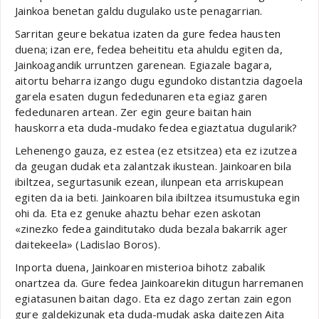
Jainkoa benetan galdu dugulako uste penagarrian.
Sarritan geure bekatua izaten da gure fedea hausten
duena; izan ere, fedea beheititu eta ahuldu egiten da,
Jainkoagandik urruntzen garenean. Egiazale bagara,
aitortu beharra izango dugu egundoko distantzia dagoela
garela esaten dugun fededunaren eta egiaz garen
fededunaren artean. Zer egin geure baitan hain
hauskorra eta duda-mudako fedea egiaztatua dugularik?
Lehenengo gauza, ez estea (ez etsitzea) eta ez izutzea
da geugan dudak eta zalantzak ikustean. Jainkoaren bila
ibiltzea, segurtasunik ezean, ilunpean eta arriskupean
egiten da ia beti. Jainkoaren bila ibiltzea itsumustuka egin
ohi da. Eta ez genuke ahaztu behar ezen askotan
«zinezko fedea gainditutako duda bezala bakarrik ager
daitekeela» (Ladislao Boros).
Inporta duena, Jainkoaren misterioa bihotz zabalik
onartzea da. Gure fedea Jainkoarekin ditugun harremanen
egiatasunen baitan dago. Eta ez dago zertan zain egon
gure galdekizunak eta duda-mudak aska daitezen Aita