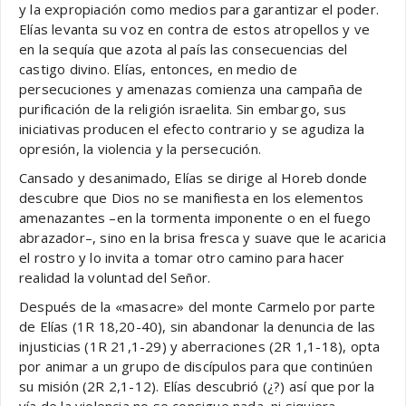
y la expropiación como medios para garantizar el poder.
Elías levanta su voz en contra de estos atropellos y ve
en la sequía que azota al país las consecuencias del
castigo divino. Elías, entonces, en medio de
persecuciones y amenazas comienza una campaña de
purificación de la religión israelita. Sin embargo, sus
iniciativas producen el efecto contrario y se agudiza la
opresión, la violencia y la persecución.
Cansado y desanimado, Elías se dirige al Horeb donde
descubre que Dios no se manifiesta en los elementos
amenazantes –en la tormenta imponente o en el fuego
abrazador–, sino en la brisa fresca y suave que le acaricia
el rostro y lo invita a tomar otro camino para hacer
realidad la voluntad del Señor.
Después de la «masacre» del monte Carmelo por parte
de Elías (1R 18,20-40), sin abandonar la denuncia de las
injusticias (1R 21,1-29) y aberraciones (2R 1,1-18), opta
por animar a un grupo de discípulos para que continúen
su misión (2R 2,1-12). Elías descubrió (¿?) así que por la
vía de la violencia no se consigue nada, ni siquiera,