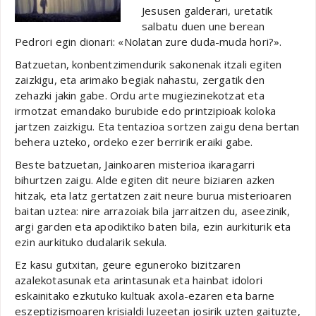
Jesusen galderari, uretatik
salbatu duen une berean
Pedrori egin dionari: «Nolatan zure duda-muda hori?».
Batzuetan, konbentzimendurik sakonenak itzali egiten
zaizkigu, eta arimako begiak nahastu, zergatik den
zehazki jakin gabe. Ordu arte mugiezinekotzat eta
irmotzat emandako burubide edo printzipioak koloka
jartzen zaizkigu. Eta tentazioa sortzen zaigu dena bertan
behera uzteko, ordeko ezer berririk eraiki gabe.
Beste batzuetan, Jainkoaren misterioa ikaragarri
bihurtzen zaigu. Alde egiten dit neure biziaren azken
hitzak, eta latz gertatzen zait neure burua misterioaren
baitan uztea: nire arrazoiak bila jarraitzen du, aseezinik,
argi garden eta apodiktiko baten bila, ezin aurkiturik eta
ezin aurkituko dudalarik sekula.
Ez kasu gutxitan, geure eguneroko bizitzaren
azalekotasunak eta arintasunak eta hainbat idolori
eskainitako ezkutuko kultuak axola-ezaren eta barne
eszeptizismoaren krisialdi luzeetan josirik uzten gaituzte,