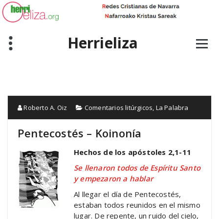
Skip
to
content
Herrieliza
Roberto A. Oiz
Comentarios litúrgicos
,
La Palabra
Pentecostés – Koinonía
Hechos de los apóstoles 2,1-11
Se llenaron todos de Espíritu Santo
y empezaron a hablar
Al llegar el día de Pentecostés,
estaban todos reunidos en el mismo
lugar. De repente, un ruido del cielo,