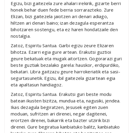
Egizu, bizi gaitezela zure ahalari irekirik, gizarte berri
honek behar duen fede berria sorrarazteko. Zure
Elizan, bizi gaitezela jaiotzen ari denari adiago,
hiltzen ari denari baino; izan dezagula esperantza
bihotzaren sostengu, eta ez haren hondatzaile den
nostalgia.
Zatoz, Espiritu Santua. Garbi egizu zeure Elizaren
bihotza. Ezarri egia gure artean. Erakutsi guztioi
geure bekatuak eta mugak aitortzen. Gogorarazi guri
beste guztiak bezalako garela: hauskor, erdipurdiko,
bekatari. Libra gaitzazu geure harrokeriatik eta sasi-
segurtasunetik. Egizu, ibil gaitezela gizartean egia
eta apaltasun handiagoz.
Zatoz, Espiritu Santua. Erakutsi guri beste modu
batean ikusten bizitza, mundua eta, nagusiki, jendea.
Ikas dezagula begiratzen, Jesusek egiten zuen
moduan, sufritzen ari direnei, negar dagitenei,
erortzen direnei, bakarrik eta bazter utzirik bizi
direnei. Gure begiratua kanbiatuko balitz, kanbiatuko