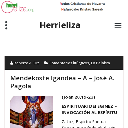
Skip
to
content
Herrieliza
Roberto A. Oiz
Comentarios litúrgicos
,
La Palabra
Mendekoste Igandea – A – José A.
Pagola
(Joan 20,19-23)
ESPIRITUARI DEI EGINEZ –
INVOCACIÓN AL ESPÍRITU
Zatoz, Espiritu Santua.
Esnatu gure fede ahul, arin