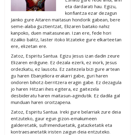
eta dardarati hau. Egizu,
konfiantza ezar dezagun
Jainko gure Aitaren maitasun hondorik gabean, bere
seme-alaba guztientzat, Elizaren baitako nahiz
kanpoko, duen maitasunean. Izan ere, fede hori
itzaliko balitz, laster itoko litzateke gure elkarteetan
ere, elizetan ere.
Zatoz, Espiritu Santua. Egizu Jesus izan dadin zeure
Elizaren erdigune. Ez dezala ezerk, ez inork, Jesus
ordezkatu, ez lausotu. Ez zaitezela bizi gure artean
gu haren Ebanjeliora erakarri gabe, guri haren
ondoren bihotz-berritzera eragin gabe. Ez dezagula
jo haren Hitzari ihes egitera, ez gaitezela
desbideratu haren maitasun-agindutik. Ez dadila gal
munduan haren oroitzapena.
Zatoz, Espiritu Santua. Ireki gure belarriak zure deia
entzuteko, gaur egun gizon-emakumeen
galderetatik, sufrimenduetatik, gatazketatik eta
kontraesanetatik iristen zaigun deia entzuteko.