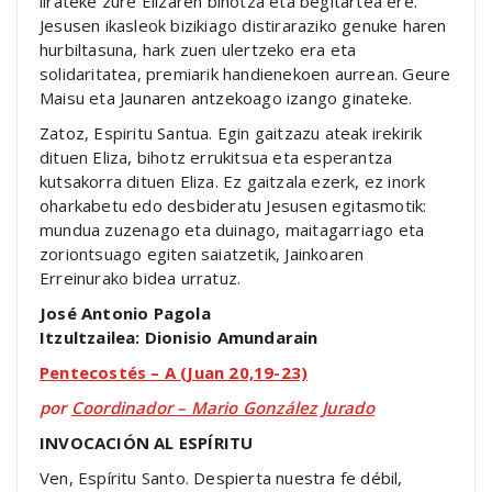
lirateke zure Elizaren bihotza eta begitartea ere.
Jesusen ikasleok bizikiago distiraraziko genuke haren
hurbiltasuna, hark zuen ulertzeko era eta
solidaritatea, premiarik handienekoen aurrean. Geure
Maisu eta Jaunaren antzekoago izango ginateke.
Zatoz, Espiritu Santua. Egin gaitzazu ateak irekirik
dituen Eliza, bihotz errukitsua eta esperantza
kutsakorra dituen Eliza. Ez gaitzala ezerk, ez inork
oharkabetu edo desbideratu Jesusen egitasmotik:
mundua zuzenago eta duinago, maitagarriago eta
zoriontsuago egiten saiatzetik, Jainkoaren
Erreinurako bidea urratuz.
José Antonio Pagola
Itzultzailea: Dionisio Amundarain
Pentecostés – A (Juan 20,19-23)
por
Coordinador – Mario González Jurado
INVOCACIÓN AL ESPÍRITU
Ven, Espíritu Santo. Despierta nuestra fe débil,