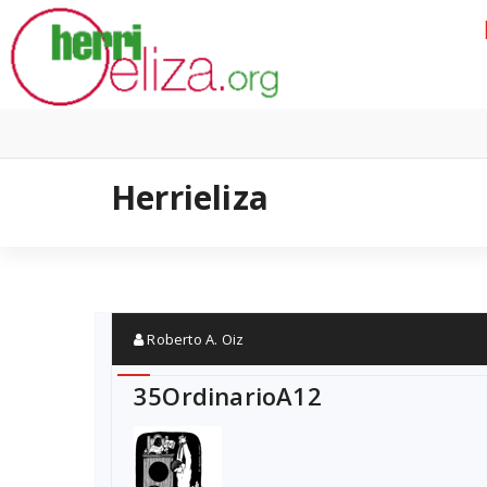
Skip
to
content
Herrieliza
Roberto A. Oiz
35OrdinarioA12