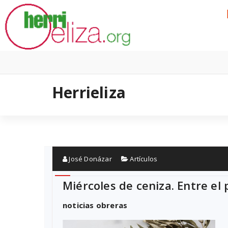
Skip
to
content
Herrieliza
José Donázar
Artículos
Miércoles de ceniza. Entre el
noticias obreras