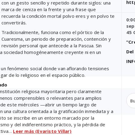
htt
con un gesto sencillo y repetido durante siglos: una
marca de ceniza en la frente y una frase que
recuerda la condición mortal polvo eres y en polvo te
0:0
convertirás.
sep
Tradicionalmente, funciona como el pórtico de la
45 
Cuaresma, un periodo de preparación, contención y
“Cr
revisión personal que antecede a la Pascua. Sin
Del
una sociedad homogéneamente creyente ni en un
IN
mo un fenómeno social donde van aflorando tensiones
gar de lo religioso en el espacio público.
ado
institución religiosa mayoritaria pero claramente
Bus
menos comprensibles o relevantes para amplios
do de este miércoles —abrir un tiempo largo de
una cultura orientada a la gratificación inmediata y a
rito se inscribe en un entorno marcado por la
ísmo y del indiferentismo práctico, y la pérdida de
ectiva…
Leer más (Evaristo Villar)